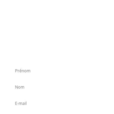
Lire plus
Newsletter
Pour rester informé.e de toutes les nouvelles de la
plateforme féministe JIF Luxembourg