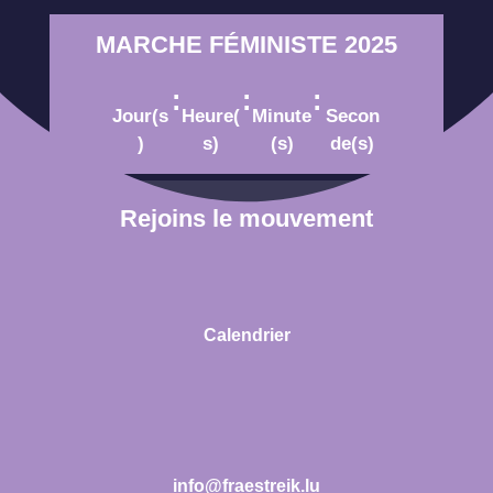
MARCHE FÉMINISTE 2025
:
:
:
Jour(s
Heure(
Minute
Secon
)
s)
(s)
de(s)
Rejoins le mouvement
Calendrier
info@fraestreik.lu