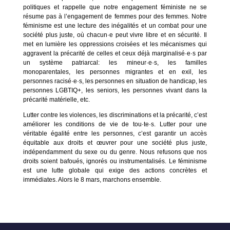
politiques et rappelle que notre engagement féministe ne se
résume pas à l’engagement de femmes pour des femmes. Notre
féminisme est une lecture des inégalités et un combat pour une
société plus juste, où chacun·e peut vivre libre et en sécurité. Il
met en lumière les oppressions croisées et les mécanismes qui
aggravent la précarité de celles et ceux déjà marginalisé·e·s par
un système patriarcal: les mineur·e·s, les familles
monoparentales, les personnes migrantes et en exil, les
personnes racisé·e·s, les personnes en situation de handicap, les
personnes LGBTIQ+, les seniors, les personnes vivant dans la
précarité matérielle, etc.
Lutter contre les violences, les discriminations et la précarité, c’est
améliorer les conditions de vie de tou·te·s. Lutter pour une
véritable égalité entre les personnes, c’est garantir un accès
équitable aux droits et œuvrer pour une société plus juste,
indépendamment du sexe ou du genre. Nous refusons que nos
droits soient bafoués, ignorés ou instrumentalisés. Le féminisme
est une lutte globale qui exige des actions concrètes et
immédiates. Alors le 8 mars, marchons ensemble.