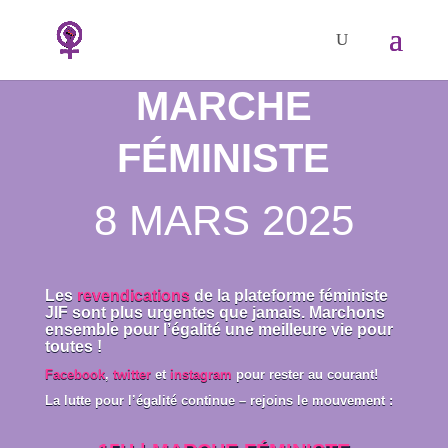
MARCHE
FÉMINISTE
8 MARS 2025
Les
revendications
de la plateforme féministe
JIF sont plus urgentes que jamais. Marchons
ensemble pour l’égalité une meilleure vie pour
toutes !
Facebook
,
twitter
et
instagram
pour rester au courant!
La lutte pour l’égalité continue – rejoins le mouvement :