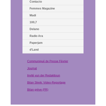
Contacto
Femmes Magazine
Madi
100,7
Delano
Radio Ara
Paperjam
d'Land
Communiqué de Presse Février
Journal
Invité vun der Redaktioun
Bilan Streik: Video-Reportage
Bilan grève (FR)