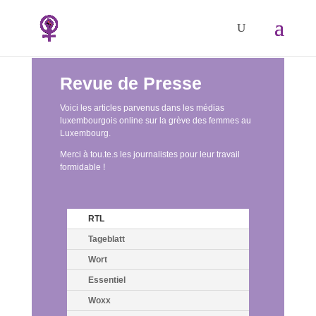
Revue de Presse
Voici les articles parvenus dans les médias
luxembourgois online sur la grève des femmes au
Luxembourg.
Merci à tou.te.s les journalistes pour leur travail
formidable !
RTL
Tageblatt
Wort
Essentiel
Woxx