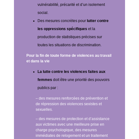
vulnérabilité, précarité et d’un isolement
social.
Des mesures concrètes pour
lutter contre
les oppressions spécifiques
et la
production de statistiques précises sur
toutes les situations de discrimination.
Pour la fin de toute forme de violences au travail
et dans la vie
La lutte contre les violences faites aux
femmes
doit être une priorité des pouvoirs
publics par :
– des mesures renforcées de prévention et
de répression des violences sexistes et
sexuelles.
– des mesures de protection et d’assistance
aux victimes avec une meilleure prise en
charge psychologique, des mesures
immédiates de relogement et un traitement