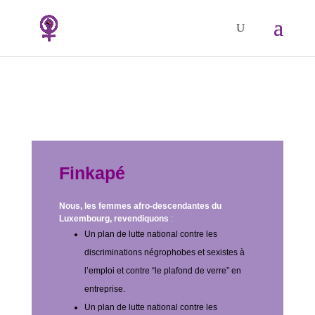
Revendications Spécifiques
par des organisations
membres
Finkapé
Nous, les femmes afro-descendantes du
Luxembourg, revendiquons
:
Un plan de lutte national contre les
discriminations négrophobes et sexistes à
l’emploi et contre “le plafond de verre” en
entreprise.
Un plan de lutte national contre les