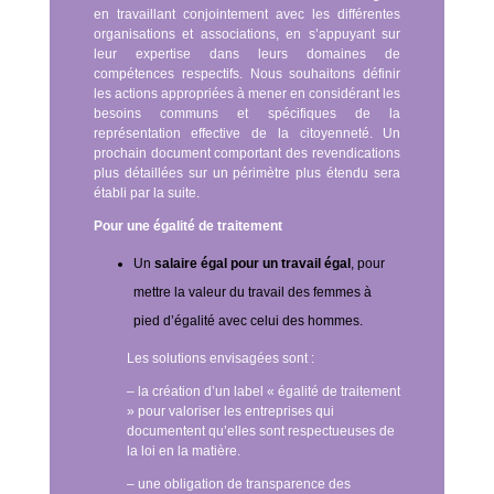
en travaillant conjointement avec les différentes
organisations et associations, en s’appuyant sur
leur expertise dans leurs domaines de
compétences respectifs.
Nous souhaitons définir
les actions appropriées à mener en considérant les
besoins communs et spécifiques de la
représentation effective de la citoyenneté.
Un
prochain document comportant des revendications
plus détaillées sur un périmètre plus étendu sera
établi par la suite.
Pour une égalité de traitement
Un
salaire égal pour un travail égal
, pour
mettre la valeur du travail des femmes à
pied d’égalité avec celui des hommes.
Les solutions envisagées sont :
– la création d’un label « égalité de traitement
» pour valoriser les entreprises qui
documentent qu’elles sont respectueuses de
la loi en la matière.
– une obligation de transparence des