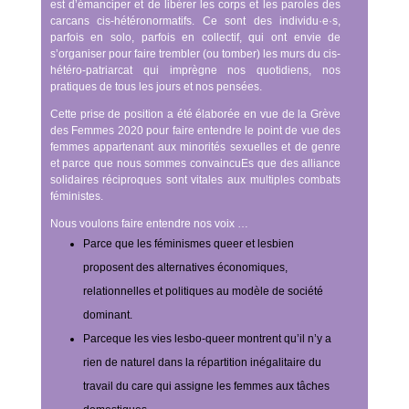
est d’émanciper et de libérer les corps et les paroles des
carcans cis-hétéronormatifs. Ce sont des individu·e·s,
parfois en solo, parfois en collectif, qui ont envie de
s’organiser pour faire trembler (ou tomber) les murs du cis-
hétéro-patriarcat qui imprègne nos quotidiens, nos
pratiques de tous les jours et nos pensées.
Cette prise de position a été élaborée en vue de la Grève
des Femmes 2020 pour faire entendre le point de vue des
femmes appartenant aux minorités sexuelles et de genre
et parce que nous sommes convaincuEs que des alliance
solidaires réciproques sont vitales aux multiples combats
féministes.
Nous voulons faire entendre nos voix
…
Parce que les féminismes queer et lesbien
proposent des alternatives économiques,
relationnelles et politiques au modèle de société
dominant.
Parceque les vies lesbo-queer montrent qu’il n’y a
rien de naturel dans la répartition inégalitaire du
travail du care qui assigne les femmes aux tâches