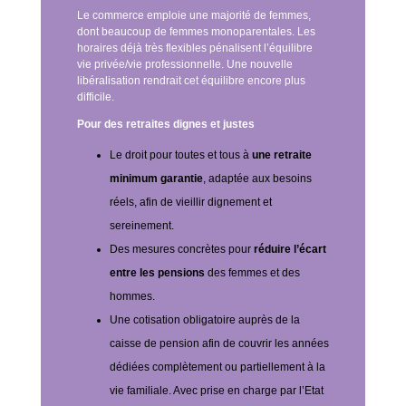
Le commerce emploie une majorité de femmes,
dont beaucoup de femmes monoparentales. Les
horaires déjà très flexibles pénalisent l’équilibre
vie privée/vie professionnelle. Une nouvelle
libéralisation rendrait cet équilibre encore plus
difficile.
Pour des retraites dignes et justes
Le droit pour toutes et tous à
une retraite
minimum garantie
, adaptée aux besoins
réels, afin de vieillir dignement et
sereinement.
Des mesures concrètes pour
réduire l’écart
entre les pensions
des femmes et des
hommes.
Une cotisation obligatoire auprès de la
caisse de pension afin de couvrir les années
dédiées complètement ou partiellement à la
vie familiale. Avec prise en charge par l’Etat