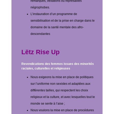
remarques, vexations ou représailles
négrophobes.
L’instauration d’un programme de
sensibilisation et de la prise en charge dans le
domaine de la santé mentale des afro-
descendantes
Lëtz Rise Up
Revendications des femmes issues
des minorités
raciales, culturelles et religieuses
Nous exigeons la mise en place de politiques
sur l’uniforme non sexistes et adaptées aux
différentes tailles, qui respectent les choix
religieux et la culture, et avec lesquelles tout le
monde se sente à l’aise ;
Nous voulons la mise en place de procédures