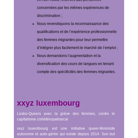
concernées par les mêmes expériences de
discrimination ;
Nous revendiquons la reconnaissance des
qualifications et de l’expérience professionnelle
des femmes migrantes pour leur permettre
d’intégrer plus facilement le marché de l’emploi ;
Nous demandons l’augmentation et la
diversification des cours de langues en tenant
compte des spécificités des femmes migrantes.
xxyz luxembourg
Lesbo-Queers avec la grève des femmes, contre le
capitalisme cishétéropatriarcal
xxyz luxembourg est une initiative queer-féministe
autonome et auto-gérée qui existe depuis 2014. Son but