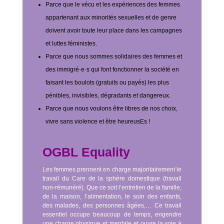
Parce que le vécu et les expériences des femmes
appartenant aux minorités sexuelles et de genre
doivent avoir toute leur place dans les campagnes
et luttes féministes.
Parce que nous sommes solidaires des femmes et
des immigré·e·s qui font fonctionner la société en
faisant les boulots (gratuits ou payés) les plus
pénibles, invisibles, dégradants et dangereux.
Parce que nous voulons être libres de nos choix,
vivre sans violence et être heureusEs !
OGBL Equality
Les femmes prennent en charge majoritairement le
travail du Care de la sphère domestique (travail
non-rémunéré). Que ce soit l’entretien de la famille,
de la maison, l’alimentation, le soin des enfants,
des malades, des personnes âgées,…
Ce travail
essentiel occupe beaucoup de temps, engendre
une charge physique et mentale et ouvre la voie à